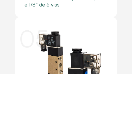
e 1/8” de 5 vias
05
Válvula Solenóide 24Vcc 1/4” de 5
vias