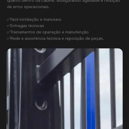
quanto dentro da cabine, assegurando agilidade e redução
de erros operacionais.
✅Fácil instalação e manuseio
✅Entregas técnicas
✅Treinamentos de operação e manutenção
✅Rede e assistência técnica e reposição de peças.