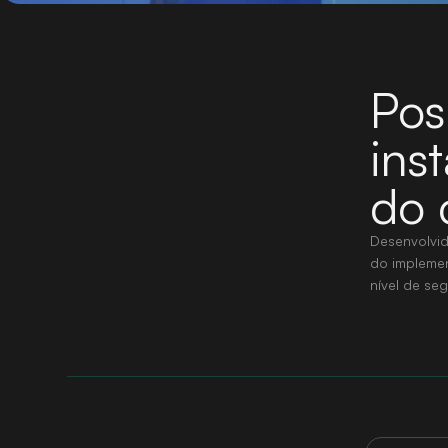
Pos
ins
do 
Desenvolvid
do implemen
nível de se