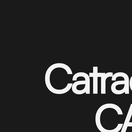
Catra
CA