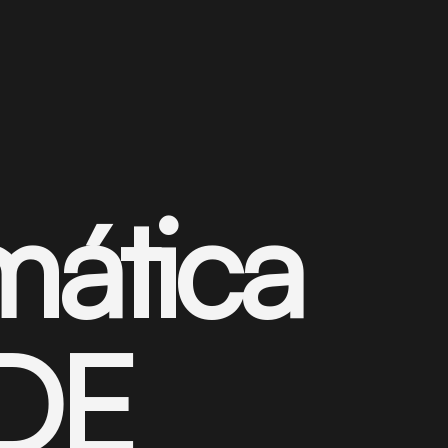
mática
IDE