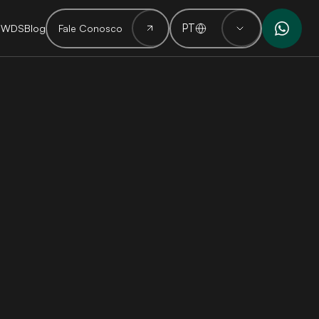
PT
 WDS
Blog
Fale Conosco