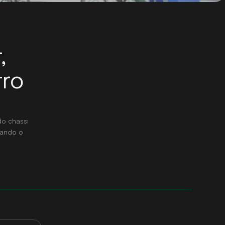
,
tro
do chassi
vando o