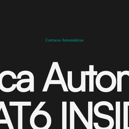
Catracas Automáticas
ca Auto
T6 INS