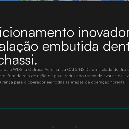
icionamento inovador
talação embutida den
chassi.
a pela WDS, a Catraca Automática CAT6 INSIDE é instalada dentro 
to, fora do raio de ação da grua, reduzindo riscos de avarias e ele
gurança para o operador em todas as etapas da operação florestal.