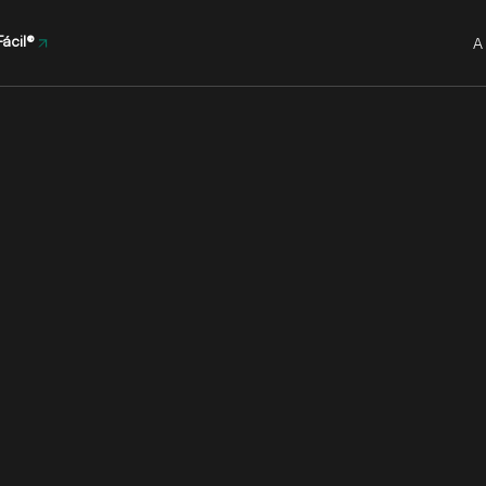
ácil®
A